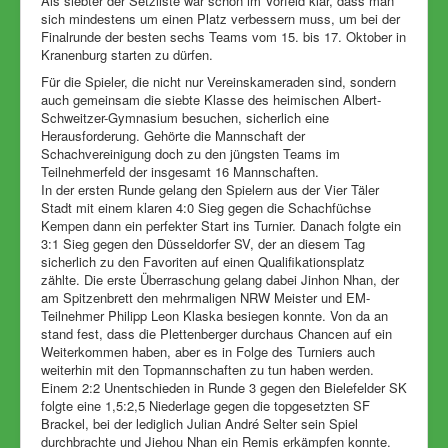
Als siebter der Setzliste war schon im Vorfeld klar, dass man
sich mindestens um einen Platz verbessern muss, um bei der
Finalrunde der besten sechs Teams vom 15. bis 17. Oktober in
Kranenburg starten zu dürfen.
Für die Spieler, die nicht nur Vereinskameraden sind, sondern
auch gemeinsam die siebte Klasse des heimischen Albert-
Schweitzer-Gymnasium besuchen, sicherlich eine
Herausforderung. Gehörte die Mannschaft der
Schachvereinigung doch zu den jüngsten Teams im
Teilnehmerfeld der insgesamt 16 Mannschaften.
In der ersten Runde gelang den Spielern aus der Vier Täler
Stadt mit einem klaren 4:0 Sieg gegen die Schachfüchse
Kempen dann ein perfekter Start ins Turnier. Danach folgte ein
3:1 Sieg gegen den Düsseldorfer SV, der an diesem Tag
sicherlich zu den Favoriten auf einen Qualifikationsplatz
zählte. Die erste Überraschung gelang dabei Jinhon Nhan, der
am Spitzenbrett den mehrmaligen NRW Meister und EM-
Teilnehmer Philipp Leon Klaska besiegen konnte. Von da an
stand fest, dass die Plettenberger durchaus Chancen auf ein
Weiterkommen haben, aber es in Folge des Turniers auch
weiterhin mit den Topmannschaften zu tun haben werden.
Einem 2:2 Unentschieden in Runde 3 gegen den Bielefelder SK
folgte eine 1,5:2,5 Niederlage gegen die topgesetzten SF
Brackel, bei der lediglich Julian André Selter sein Spiel
durchbrachte und Jiehou Nhan ein Remis erkämpfen konnte.