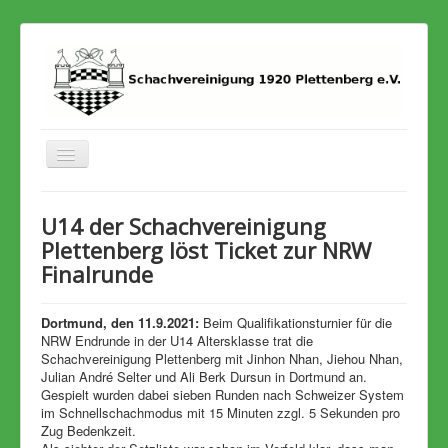
Toggle
Navigation
Home
U14 der Schachvereinigung
Termine
Plettenberg löst Ticket zur NRW
Finalrunde
Stadtmeisterschaft
Archiv
Dortmund, den 11.9.2021:
Beim Qualifikationsturnier für die
NRW Endrunde in der U14 Altersklasse trat die
Schachvereinigung Plettenberg mit Jinhon Nhan, Jiehou Nhan,
Julian André Selter und Ali Berk Dursun in Dortmund an.
Gespielt wurden dabei sieben Runden nach Schweizer System
im Schnellschachmodus mit 15 Minuten zzgl. 5 Sekunden pro
Zug Bedenkzeit.