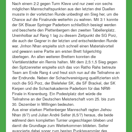
Nach einem 2:2 gegen Turm Kleve und nur zwei von sechs
möglichen Mannschaftspunkten aus den letzten drei Duellen
musste in der vorletzten Runde unbedingt ein Sieg her, um die
Chance auf die Finalrunde weiterhin zu wahren. Mit 3:1 konnte
der SK Blauer Springer Paderborn schließlich besiegt werden
und bescherte den Plettenbergern den zweiten Tabellenplatz.
Uneinholbar auf Rang 1 lag zu diesem Zeitpunkt die SG Porz,
die auch der Gegner in der letzten und entscheidenden Runde
war. Jinhon Nhan erspielte sich schnell einen Materialvorteil
und gewann seine Partie am ersten Brett folgerichtig
überlegen. An allen weiteren Brettern konnten die
Viertälerstädter ein Remis halten. Mit dem 2,5:1,5 Sieg gegen
den Spitzenreiter erspielte sich das von Ratho Rahs betreute
Team am Ende Rang 4 und freut sich nun auf die Teilnahme an
der Endrunde. Neben der Schachvereinigung qualifizierten sich
noch die SG Porz, der Bielefeler SK, die SF Brackel, der SK
Kerpen und die Schachakademie Paderborn für das NRW-
Finale in Kranenburg. Ein Podestplatz dort würde die
Teilnahme an der Deutschen Meisterschaft vom 25. bis zum
30. Dezember in Willingen bedeuten.
Aus einer starken Plettenberger Mannschaft ragten Jiehou
Nhan (6/7) und Julian André Selter (6,5/7) heraus, die beide
während dem kompletten Turnier ungeschlagen blieben und
damit die Grundlage zum Weiterkommen bildeten. Selter
avancierte dabei sogar zum besten Punktesammler des