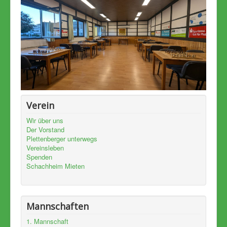
Verein
Wir über uns
Der Vorstand
Plettenberger unterwegs
Vereinsleben
Spenden
Schachheim Mieten
Mannschaften
1. Mannschaft