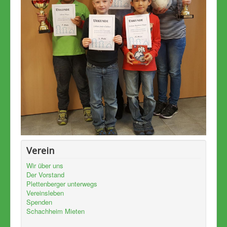
Verein
Wir über uns
Der Vorstand
Plettenberger unterwegs
Vereinsleben
Spenden
Schachheim Mieten