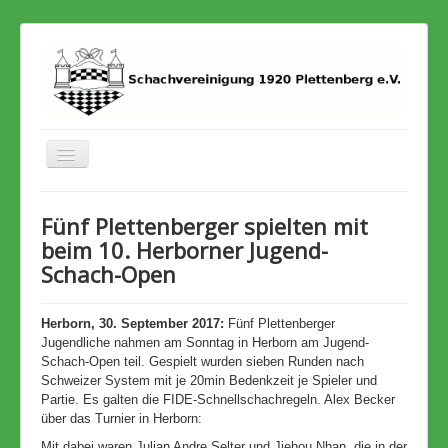
Toggle
Navigation
Home
Fünf Plettenberger spielten mit
Termine
beim 10. Herborner Jugend-
Schach-Open
Stadtmeisterschaft
Archiv
Herborn, 30. September 2017:
Fünf Plettenberger
Jugendliche nahmen am Sonntag in Herborn am Jugend-
Schach-Open teil. Gespielt wurden sieben Runden nach
Schweizer System mit je 20min Bedenkzeit je Spieler und
Partie. Es galten die FIDE-Schnellschachregeln. Alex Becker
über das Turnier in Herborn:
Mit dabei waren Julian Andre Selter und Jiehou Nhan, die in der